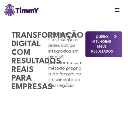
Skip
to
content
TRANSFORMAÇÃO
Planejamento,
QUERO
site, tráfego e
DIGITAL
MELHORAR
redes sociais
MEUS
COM
integrados em
RESULTADOS
uma só
RESULTADOS
plataforma com
REAIS
método próprio,
tudo focado no
PARA
crescimento do
EMPRESAS
seu negócio.